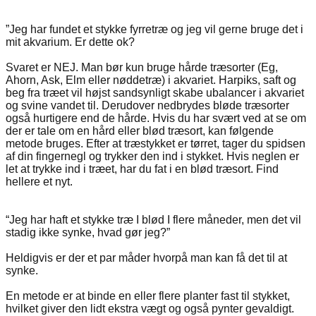
”Jeg har fundet et stykke fyrretræ og jeg vil gerne bruge det i
mit akvarium. Er dette ok?
Svaret er NEJ. Man bør kun bruge hårde træsorter (Eg,
Ahorn, Ask, Elm eller nøddetræ) i akvariet. Harpiks, saft og
beg fra træet vil højst sandsynligt skabe ubalancer i akvariet
og svine vandet til. Derudover nedbrydes bløde træsorter
også hurtigere end de hårde. Hvis du har svært ved at se om
der er tale om en hård eller blød træsort, kan følgende
metode bruges. Efter at træstykket er tørret, tager du spidsen
af din fingernegl og trykker den ind i stykket. Hvis neglen er
let at trykke ind i træet, har du fat i en blød træsort. Find
hellere et nyt.
“Jeg har haft et stykke træ I blød I flere måneder, men det vil
stadig ikke synke, hvad gør jeg?”
Heldigvis er der et par måder hvorpå man kan få det til at
synke.
En metode er at binde en eller flere planter fast til stykket,
hvilket giver den lidt ekstra vægt og også pynter gevaldigt.