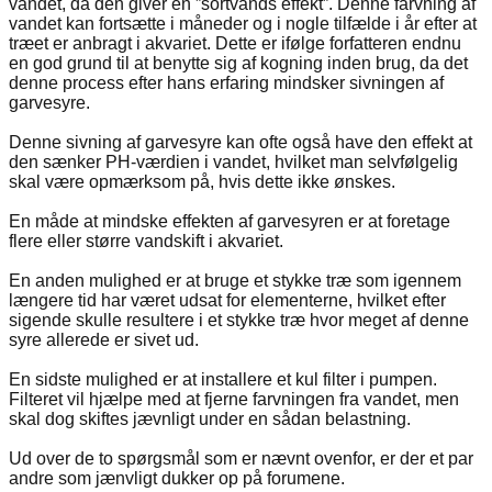
vandet, da den giver en ”sortvands effekt”. Denne farvning af
vandet kan fortsætte i måneder og i nogle tilfælde i år efter at
træet er anbragt i akvariet. Dette er ifølge forfatteren endnu
en god grund til at benytte sig af kogning inden brug, da det
denne process efter hans erfaring mindsker sivningen af
garvesyre.
Denne sivning af garvesyre kan ofte også have den effekt at
den sænker PH-værdien i vandet, hvilket man selvfølgelig
skal være opmærksom på, hvis dette ikke ønskes.
En måde at mindske effekten af garvesyren er at foretage
flere eller større vandskift i akvariet.
En anden mulighed er at bruge et stykke træ som igennem
længere tid har været udsat for elementerne, hvilket efter
sigende skulle resultere i et stykke træ hvor meget af denne
syre allerede er sivet ud.
En sidste mulighed er at installere et kul filter i pumpen.
Filteret vil hjælpe med at fjerne farvningen fra vandet, men
skal dog skiftes jævnligt under en sådan belastning.
Ud over de to spørgsmål som er nævnt ovenfor, er der et par
andre som jænvligt dukker op på forumene.