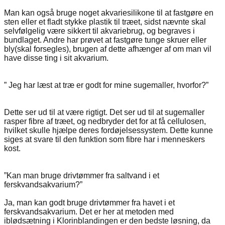
Man kan også bruge noget akvariesilikone til at fastgøre en
sten eller et fladt stykke plastik til træet, sidst nævnte skal
selvfølgelig være sikkert til akvariebrug, og begraves i
bundlaget. Andre har prøvet at fastgøre tunge skruer eller
bly(skal forsegles), brugen af dette afhænger af om man vil
have disse ting i sit akvarium.
” Jeg har læst at træ er godt for mine sugemaller, hvorfor?”
Dette ser ud til at være rigtigt. Det ser ud til at sugemaller
rasper fibre af træet, og nedbryder det for at få cellulosen,
hvilket skulle hjælpe deres fordøjelsessystem. Dette kunne
siges at svare til den funktion som fibre har i menneskers
kost.
”Kan man bruge drivtømmer fra saltvand i et
ferskvandsakvarium?”
Ja, man kan godt bruge drivtømmer fra havet i et
ferskvandsakvarium. Det er her at metoden med
iblødsætning i Klorinblandingen er den bedste løsning, da