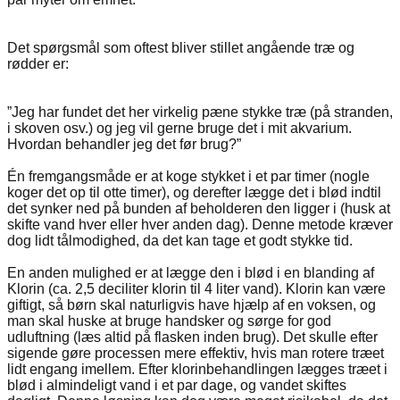
Det spørgsmål som oftest bliver stillet angående træ og
rødder er:
”Jeg har fundet det her virkelig pæne stykke træ (på stranden,
i skoven osv.) og jeg vil gerne bruge det i mit akvarium.
Hvordan behandler jeg det før brug?”
Én fremgangsmåde er at koge stykket i et par timer (nogle
koger det op til otte timer), og derefter lægge det i blød indtil
det synker ned på bunden af beholderen den ligger i (husk at
skifte vand hver eller hver anden dag). Denne metode kræver
dog lidt tålmodighed, da det kan tage et godt stykke tid.
En anden mulighed er at lægge den i blød i en blanding af
Klorin (ca. 2,5 deciliter klorin til 4 liter vand). Klorin kan være
giftigt, så børn skal naturligvis have hjælp af en voksen, og
man skal huske at bruge handsker og sørge for god
udluftning (læs altid på flasken inden brug). Det skulle efter
sigende gøre processen mere effektiv, hvis man rotere træet
lidt engang imellem. Efter klorinbehandlingen lægges træet i
blød i almindeligt vand i et par dage, og vandet skiftes