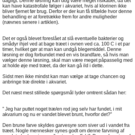
dagligt. Denne løsning kan dog være meget risikabel, da det
kan have katastrofale følger i akvariet, hvis al klorinen ikke
bliver fjernet før brug. Derfor er der kun få tilfælde hvor denne
behandling er at foretrække frem for andre muligheder
(nævnes senere i artiklen).
Det er også blevet foreslået at slå eventuelle bakterier og
smådyr ihjel ved at bage træet i ovnen ved ca. 100 C i et par
timer, hvilket gør at man kan undgå blegemiddel. Denne
løsning er dog forbundet med en vis brandfare, så hvis man
vælger denne løsning, skal man være meget påpasselig med
at holde øje med træet, da der kan gå ild i dette.
Sidst men ikke mindst kan man vælge at tage chancen og
anbringe træ direkte i akvariet.
Det næst mest stillede spørgsmål lyder omtrent sådan her:
” Jeg har puttet noget træ/en rod jeg selv har fundet, i mit
akvarium og nu er vandet blevet brunt, hvorfor det?”
Den brune farve skyldes garvesyre som siver ud i vandet fra
træet. Nogle mennesker synes godt om denne farvning af