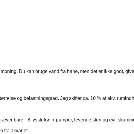
rdampning. Du kan bruge vand fra hane, men det er ikke godt, gi
ørrelse og belastningsgrad. Jeg skifter ca. 10 % af akv. rumind
 kræver bare T8 lysstofrør + pumper, levende sten og evt. skumme
fra akvariet.