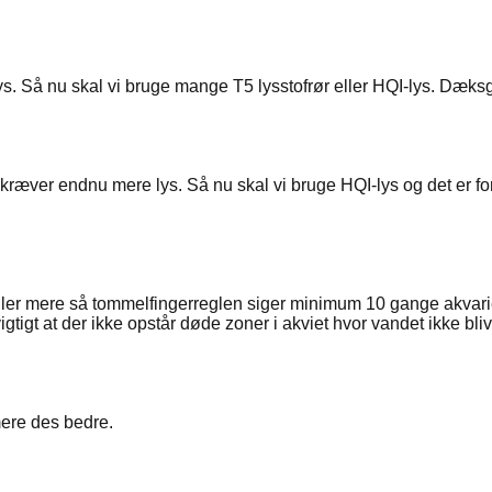
 Så nu skal vi bruge mange T5 lysstofrør eller HQI-lys. Dæksgla
ræver endnu mere lys. Så nu skal vi bruge HQI-lys og det er ford
eller mere så tommelfingerreglen siger minimum 10 gange akvarie
tigt at der ikke opstår døde zoner i akviet hvor vandet ikke blive
mere des bedre.