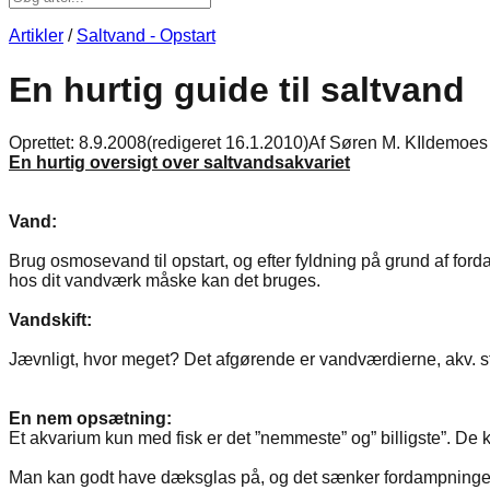
Artikler
/
Saltvand - Opstart
En hurtig guide til saltvand
Oprettet:
8.9.2008
(redigeret
16.1.2010
)
Af
Søren M. KIldemoes
En hurtig oversigt over saltvandsakvariet
Vand:
Brug osmosevand til opstart, og efter fyldning på grund af fo
hos dit vandværk måske kan det bruges.
Vandskift:
Jævnligt, hvor meget? Det afgørende er vandværdierne, akv. st
En nem opsætning:
Et akvarium kun med fisk er det ”nemmeste” og” billigste”. De
Man kan godt have dæksglas på, og det sænker fordampningen 