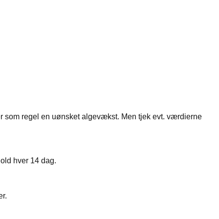
ver som regel en uønsket algevækst. Men tjek evt. værdierne
hold hver 14 dag.
r.