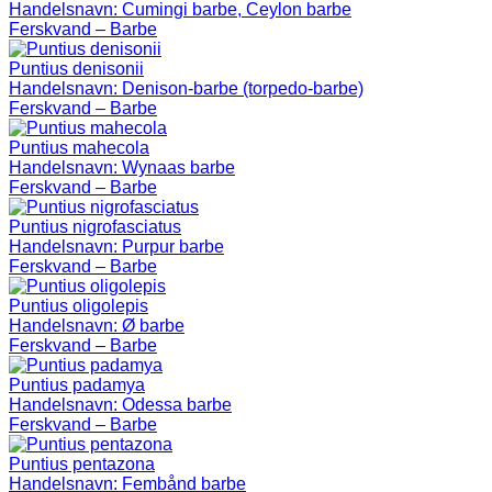
Handelsnavn:
Cumingi barbe, Ceylon barbe
Ferskvand – Barbe
Puntius denisonii
Handelsnavn:
Denison-barbe (torpedo-barbe)
Ferskvand – Barbe
Puntius mahecola
Handelsnavn:
Wynaas barbe
Ferskvand – Barbe
Puntius nigrofasciatus
Handelsnavn:
Purpur barbe
Ferskvand – Barbe
Puntius oligolepis
Handelsnavn:
Ø barbe
Ferskvand – Barbe
Puntius padamya
Handelsnavn:
Odessa barbe
Ferskvand – Barbe
Puntius pentazona
Handelsnavn:
Fembånd barbe