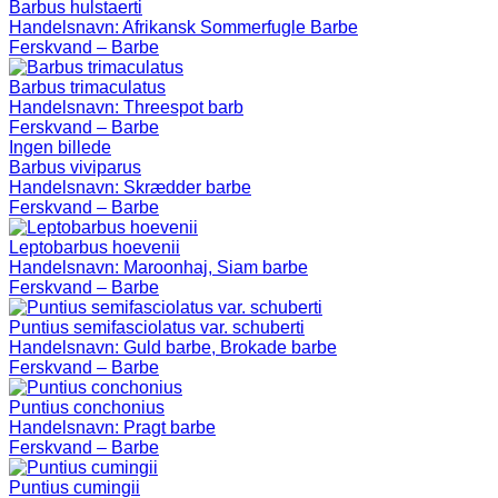
Barbus hulstaerti
Handelsnavn:
Afrikansk Sommerfugle Barbe
Ferskvand – Barbe
Barbus trimaculatus
Handelsnavn:
Threespot barb
Ferskvand – Barbe
Ingen billede
Barbus viviparus
Handelsnavn:
Skrædder barbe
Ferskvand – Barbe
Leptobarbus hoevenii
Handelsnavn:
Maroonhaj, Siam barbe
Ferskvand – Barbe
Puntius semifasciolatus var. schuberti
Handelsnavn:
Guld barbe, Brokade barbe
Ferskvand – Barbe
Puntius conchonius
Handelsnavn:
Pragt barbe
Ferskvand – Barbe
Puntius cumingii