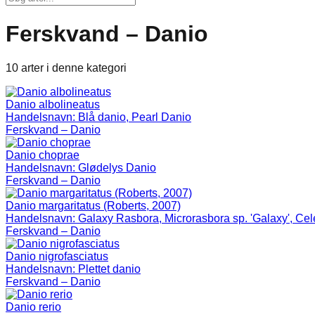
Ferskvand – Danio
10 arter i denne kategori
Danio albolineatus
Handelsnavn:
Blå danio, Pearl Danio
Ferskvand – Danio
Danio choprae
Handelsnavn:
Glødelys Danio
Ferskvand – Danio
Danio margaritatus (Roberts, 2007)
Handelsnavn:
Galaxy Rasbora, Microrasbora sp. 'Galaxy', Cele
Ferskvand – Danio
Danio nigrofasciatus
Handelsnavn:
Plettet danio
Ferskvand – Danio
Danio rerio