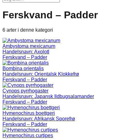
Ferskvand – Padder
6 arter i denne kategori
Ambystoma mexicanum
Handelsnavn:
Axolotl
Ferskvand – Padder
Bombina orientalis
Handelsnavn:
Orientalsk Klokkefrø
Ferskvand – Padder
Cynops pyrrhogaster
Handelsnavn:
Japansk Ildbugsalamander
Ferskvand – Padder
Hymenochirus boettgeri
Handelsnavn:
Afrikansk Sporefrø
Ferskvand – Padder
Hymenochirus curtipes