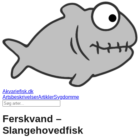
Akvariefisk.dk
Artsbeskrivelser
Artikler
Sygdomme
Ferskvand –
Slangehovedfisk