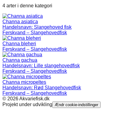
4 arter i denne kategori
Channa asiatica
Handelsnavn:
Slangehoved fisk
Ferskvand – Slangehovedfisk
Channa bleheri
Ferskvand – Slangehovedfisk
Channa gachua
Handelsnavn:
Lille slangehovedfisk
Ferskvand – Slangehovedfisk
Channa micropeltes
Handelsnavn:
Rød Slangehovedfisk
Ferskvand – Slangehovedfisk
©
2026
Akvariefisk.dk
Projekt under udvikling
Ændr cookie-indstillinger