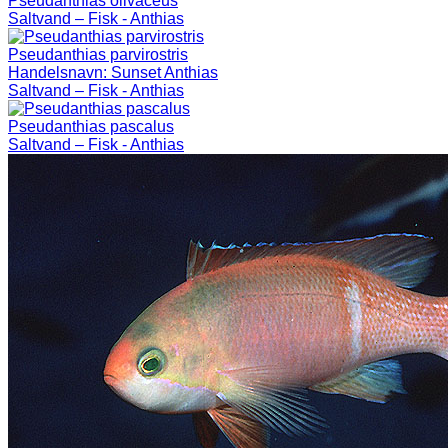
Pseudanthias olivaceus
Saltvand – Fisk - Anthias
Pseudanthias parvirostris
Handelsnavn:
Sunset Anthias
Saltvand – Fisk - Anthias
Pseudanthias pascalus
Saltvand – Fisk - Anthias