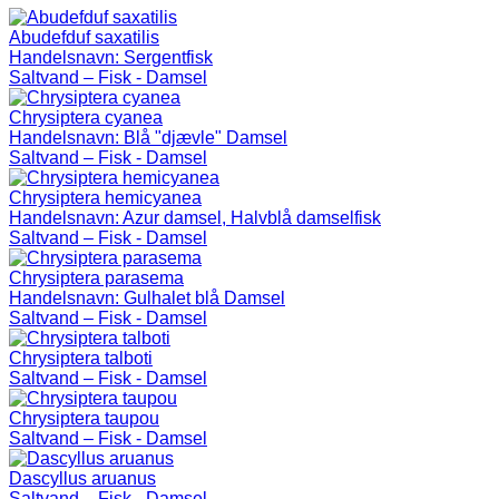
Abudefduf saxatilis
Handelsnavn:
Sergentfisk
Saltvand – Fisk - Damsel
Chrysiptera cyanea
Handelsnavn:
Blå "djævle" Damsel
Saltvand – Fisk - Damsel
Chrysiptera hemicyanea
Handelsnavn:
Azur damsel, Halvblå damselfisk
Saltvand – Fisk - Damsel
Chrysiptera parasema
Handelsnavn:
Gulhalet blå Damsel
Saltvand – Fisk - Damsel
Chrysiptera talboti
Saltvand – Fisk - Damsel
Chrysiptera taupou
Saltvand – Fisk - Damsel
Dascyllus aruanus
Saltvand – Fisk - Damsel