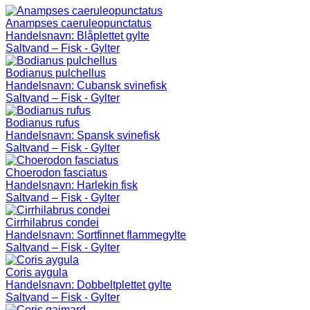
Anampses caeruleopunctatus
Handelsnavn:
Blåplettet gylte
Saltvand – Fisk - Gylter
Bodianus pulchellus
Handelsnavn:
Cubansk svinefisk
Saltvand – Fisk - Gylter
Bodianus rufus
Handelsnavn:
Spansk svinefisk
Saltvand – Fisk - Gylter
Choerodon fasciatus
Handelsnavn:
Harlekin fisk
Saltvand – Fisk - Gylter
Cirrhilabrus condei
Handelsnavn:
Sortfinnet flammegylte
Saltvand – Fisk - Gylter
Coris aygula
Handelsnavn:
Dobbeltplettet gylte
Saltvand – Fisk - Gylter